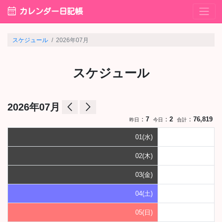
calendar_month
カレンダー日記帳
スケジュール
2026年07月
スケジュール
arrow_back_ios
arrow_forward_ios
2026年07月
：
7
：
2
：
76,819
昨日
今日
合計
01(水)
02(木)
03(金)
04(土)
05(日)