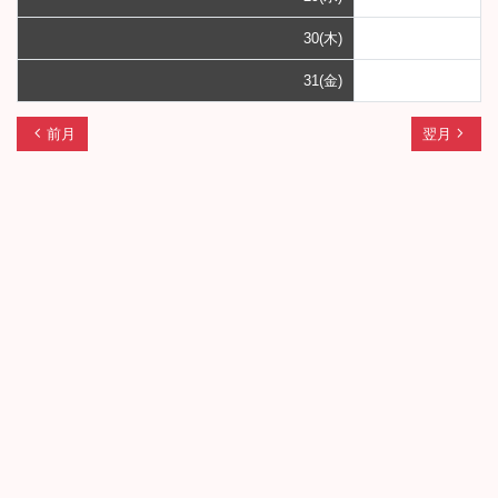
30(木)
31(金)
chevron_left
navigate_next
前月
翌月